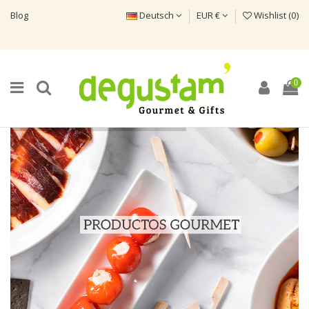
Blog
Deutsch
EUR €
Wishlist (
0
)
0