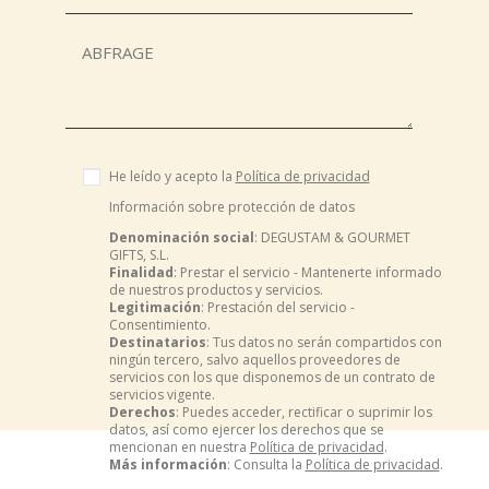
He leído y acepto la
Política de privacidad
Información sobre protección de datos
Denominación social
: DEGUSTAM & GOURMET
GIFTS, S.L.
Finalidad
: Prestar el servicio - Mantenerte informado
de nuestros productos y servicios.
Legitimación
: Prestación del servicio -
Consentimiento.
Destinatarios
: Tus datos no serán compartidos con
ningún tercero, salvo aquellos proveedores de
servicios con los que disponemos de un contrato de
servicios vigente.
Derechos
: Puedes acceder, rectificar o suprimir los
datos, así como ejercer los derechos que se
mencionan en nuestra
Política de privacidad
.
Más información
: Consulta la
Política de privacidad
.