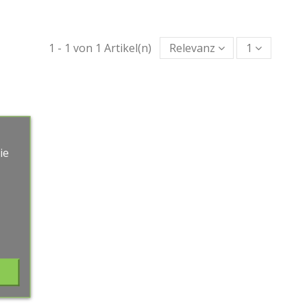
1 - 1 von 1 Artikel(n)
Relevanz
1
ie