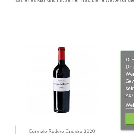
sah er es klar und mit seiner Frau Elena Wette für d
Die
Dri
Wer
Gew
sei
Akz
Wei
Carmelo Rodero Crianza 2020