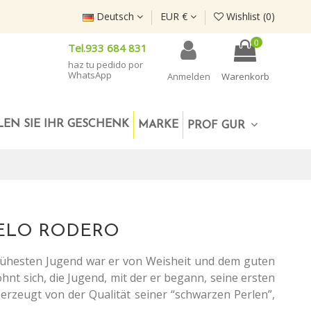
Deutsch
EUR €
Wishlist (
0
)
0
Tel.933 684 831
haz tu pedido por
WhatsApp
Anmelden
Warenkorb
EN SIE IHR GESCHENK
MARKE
PROF GUR
MELO RODERO
frühesten Jugend war er von Weisheit und dem guten
hnt sich, die Jugend, mit der er begann, seine ersten
rzeugt von der Qualität seiner “schwarzen Perlen”,