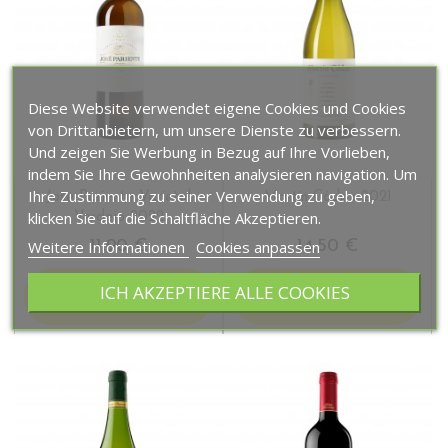
Diese Website verwendet eigene Cookies und Cookies
von Drittanbietern, um unsere Dienste zu verbessern.
Und zeigen Sie Werbung in Bezug auf Ihre Vorlieben,
indem Sie Ihre Gewohnheiten analysieren navigation. Um
Ihre Zustimmung zu seiner Verwendung zu geben,
Jose Pariente Varietal
Martín Códax 2021
klicken Sie auf die Schaltfläche Akzeptieren.
Verdejo 2022
11,90 €
14,50 €
Weitere Informationen
Cookies anpassen
ICH AKZEPTIERE ALLE COOKIES
IN DEN
IN DEN
WARENKORB
WARENKORB