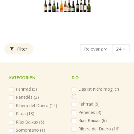
Filter
Relevanz
24
KATEGORIEN
D.O.
Fahrrad
(5)
Das ist nicht möglich
(1)
Penedés
(3)
Fahrrad
(5)
Ribera del Duero
(14)
Penedés
(3)
Rioja
(13)
Rias Baixas
(6)
Rías Baixas
(6)
Ribera del Duero
(16)
Somontano
(1)