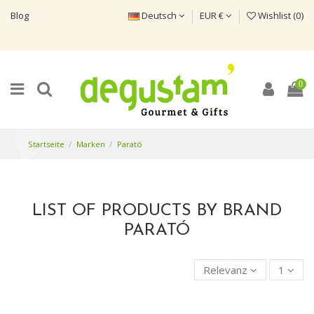
Blog
Deutsch
EUR €
Wishlist (
0
)
0
Startseite
Marken
Parató
LIST OF PRODUCTS BY BRAND
PARATÓ
Relevanz
1