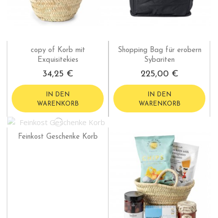
copy of Korb mit
Shopping Bag für erobern
Exquisitekies
Sybariten
34,25 €
225,00 €
IN DEN
IN DEN
WARENKORB
WARENKORB
Feinkost Geschenke Korb