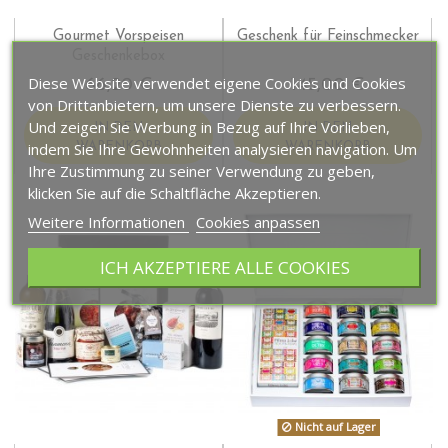
Gourmet Vorspeisen
Geschenk für Feinschmecker
Geschenkebox
Diese Website verwendet eigene Cookies und Cookies
66,20 €
145,00 €
von Drittanbietern, um unsere Dienste zu verbessern.
Und zeigen Sie Werbung in Bezug auf Ihre Vorlieben,
IN DEN
IN DEN
indem Sie Ihre Gewohnheiten analysieren navigation. Um
WARENKORB
WARENKORB
Ihre Zustimmung zu seiner Verwendung zu geben,
klicken Sie auf die Schaltfläche Akzeptieren.
Weitere Informationen
Cookies anpassen
ICH AKZEPTIERE ALLE COOKIES
Nicht auf Lager