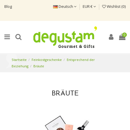
Blog
Deutsch
EUR €
Wishlist (
0
)
0
Startseite
Feinkostgeschenke
Entsprechend der
Beziehung
Bräute
BRÄUTE