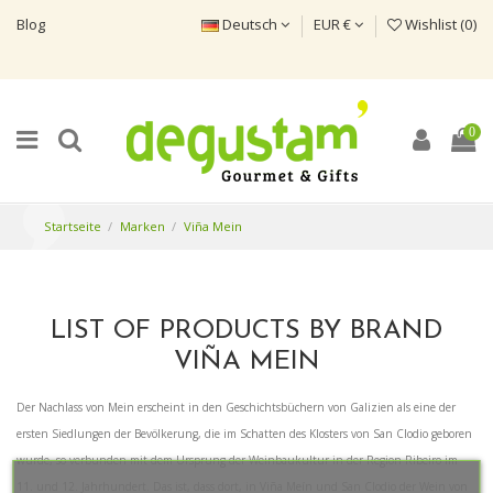
Blog
Deutsch
EUR €
Wishlist (
0
)
0
Startseite
Marken
Viña Mein
LIST OF PRODUCTS BY BRAND
VIÑA MEIN
Der Nachlass von Mein erscheint in den Geschichtsbüchern von Galizien als eine der
ersten Siedlungen der Bevölkerung, die im Schatten des Klosters von San Clodio geboren
wurde, so verbunden mit dem Ursprung der Weinbaukultur in der Region Ribeiro im
11. und 12. Jahrhundert. Das ist, dass dort, in Viña Meín und San Clodio der Wein von