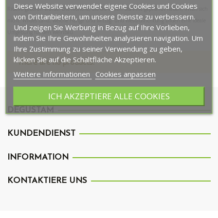
Diese Website verwendet eigene Cookies und Cookies
Ribeiro geboren wurde. Die Mönche, die die ersten Stämme gepflanzt haben, irrten sich
von Drittanbietern, um unsere Dienste zu verbessern.
nicht. Wildes Land, weiche Hänge und Mittag- und Westausrichtung bilden eine ideale
Und zeigen Sie Werbung in Bezug auf Ihre Vorlieben,
Umgebung für den Weinbau.
indem Sie Ihre Gewohnheiten analysieren navigation. Um
Ihre Zustimmung zu seiner Verwendung zu geben,
klicken Sie auf die Schaltfläche Akzeptieren.
There are no products.
Weitere Informationen
Cookies anpassen
ICH AKZEPTIERE ALLE COOKIES
DEGUSTAM
KUNDENDIENST
INFORMATION
KONTAKTIERE UNS