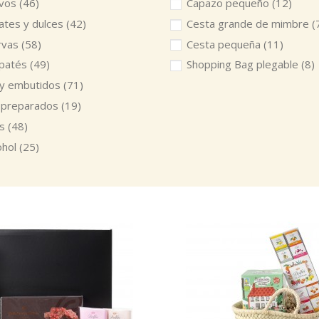
ivos
(46)
Capazo pequeño
(12)
ates y dulces
(42)
Cesta grande de mimbre
(
rvas
(58)
Cesta pequeña
(11)
 patés
(49)
Shopping Bag plegable
(8)
 y embutidos
(71)
 preparados
(19)
os
(48)
ohol
(25)