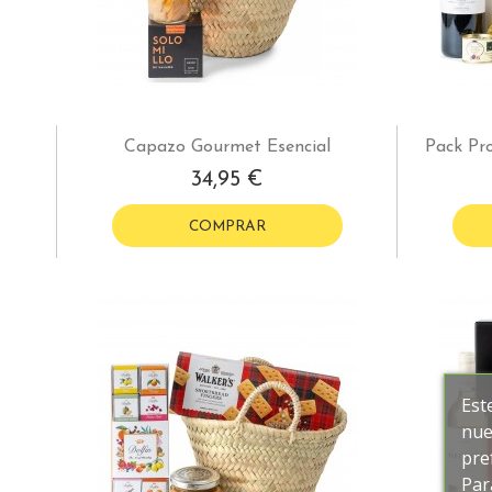
Capazo Gourmet Esencial
Pack Pr
34,95 €
COMPRAR
Est
nue
pre
Par