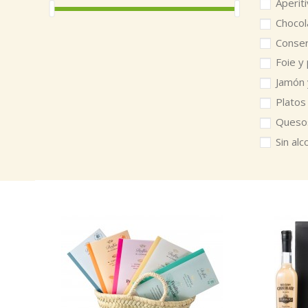
Aperit
Chocol
Conse
Foie y
Jamón
Platos
Ques
Sin alc