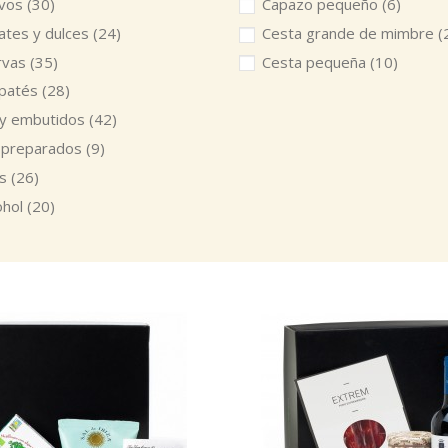
ivos
(30)
Capazo pequeño
(6)
ates y dulces
(24)
Cesta grande de mimbre
(
rvas
(35)
Cesta pequeña
(10)
 patés
(28)
 y embutidos
(42)
 preparados
(9)
os
(26)
ohol
(20)