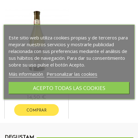
Este sitio web utiliza cookies propias y de terceros para
mejorar nuestros servicios y mostrarle publicidad
relacionada con sus preferencias mediante el análisis de
sus hábitos de navegación. Para dar su consentimiento
sobre su uso pulse el botón Acepto.
Más información
Personalizar las cookies
ACEPTO TODAS LAS COOKIES
Martín Códax
14,50 €
COMPRAR
DEGUSTAM