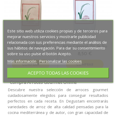
Este sitio web utiliza cookies propias y de terceros para
mejorar nuestros servicios y mostrarle publicidad
relacionada con sus preferencias mediante el análisis de
Arroz Bomba Illa de Riu
Arroz Carnaroli Illa de Riu
sus hábitos de navegación. Para dar su consentimiento
sobre su uso pulse el botón Acepto.
11,90 €
8,50 €
Más información
Personalizar las cookies
COMPRAR
COMPRAR
ACEPTO TODAS LAS COOKIES
Compra Arroces Gourmet Online
Descubre nuestra selección de arroces gourmet
cuidadosamente elegidos para conseguir resultados
perfectos en cada receta. En Degustam encontrarás
variedades de arroz de alta calidad pensadas para la
cocina mediterránea y de autor, con gran capacidad de