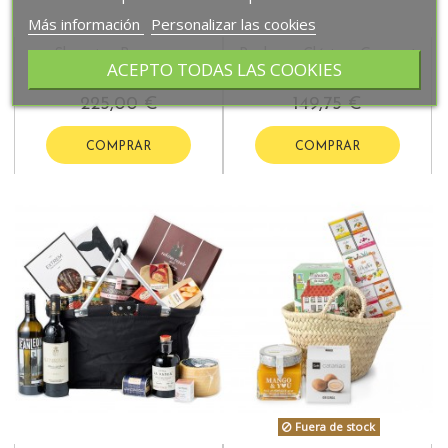
Más información
Personalizar las cookies
Shopping Bag para
Pack con Clásicos Gourmet
ACEPTO TODAS LAS COOKIES
Conquistar Paladares
Irresistibles
225,00 €
149,75 €
COMPRAR
COMPRAR
Fuera de stock