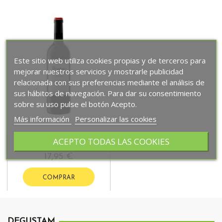
Este sitio web utiliza cookies propias y de terceros para
mejorar nuestros servicios y mostrarle publicidad
relacionada con sus preferencias mediante el análisis de
sus hábitos de navegación. Para dar su consentimiento
sobre su uso pulse el botón Acepto.
Más información
Personalizar las cookies
ACEPTO TODAS LAS COOKIES
Protos Crianza
17,95 €
COMPRAR
DEGUSTAM