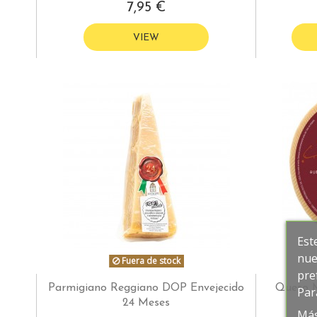
7,95 €
VIEW
Est
nue
Fuera de stock
pre
Parmigiano Reggiano DOP Envejecido
Queso 
Par
24 Meses
Más