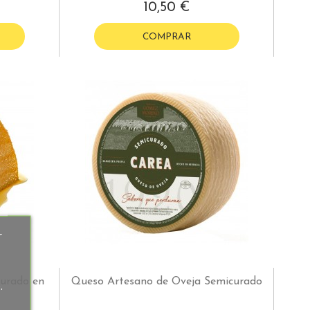
10,50 €
COMPRAR
r
urado en
Queso Artesano de Oveja Semicurado
.