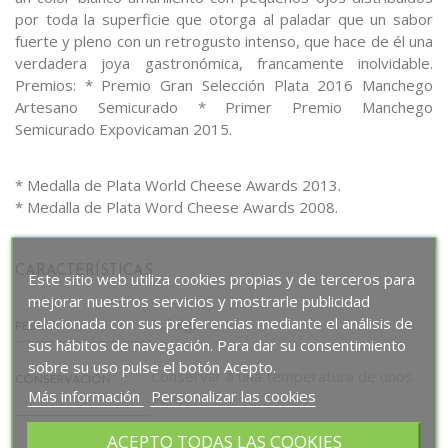
por toda la superficie que otorga al paladar que un sabor
fuerte y pleno con un retrogusto intenso, que hace de él una
verdadera joya gastronómica, francamente inolvidable.
Premios: * Premio Gran Selección Plata 2016 Manchego
Artesano Semicurado * Primer Premio Manchego
Semicurado Expovicaman 2015.
* Medalla de Plata World Cheese Awards 2013.
* Medalla de Plata Word Cheese Awards 2008.
CARACTERÍSTICAS
Este sitio web utiliza cookies propias y de terceros para
mejorar nuestros servicios y mostrarle publicidad
relacionada con sus preferencias mediante el análisis de
1,2 kg.
PESO
sus hábitos de navegación. Para dar su consentimiento
sobre su uso pulse el botón Acepto.
Conservar a una temperatura de unos
CONSERVACIÓN
Más información
Personalizar las cookies
10ºC.
ACEPTO TODAS LAS COOKIES