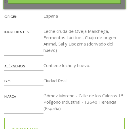
Envasado al vacío.
ENVASE
España
ORIGEN
Leche cruda de Oveja Manchega,
INGREDIENTES
Fermentos Lácticos, Cuajo de origen
Animal, Sal y Lisozima (derivado del
huevo)
Contiene leche y huevo.
ALÉRGENOS
Ciudad Real
D.O.
Gómez Moreno - Calle de los Caleros 15
MARCA
Polígono Industrial - 13640 Herencia
(España)