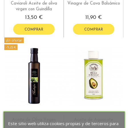
Caviaroli Aceite de oliva
Vinagre de Cava Balsámico
virgen con Guindilla
13,50 €
11,90 €
COMPRAR
COMPRAR
¡En oferta!
-1,25 €
Aceite de Oliva Virgen
Aceite de Aguacate
Este sitio web utiliza cookies propias y de terceros para
Extra con Limón