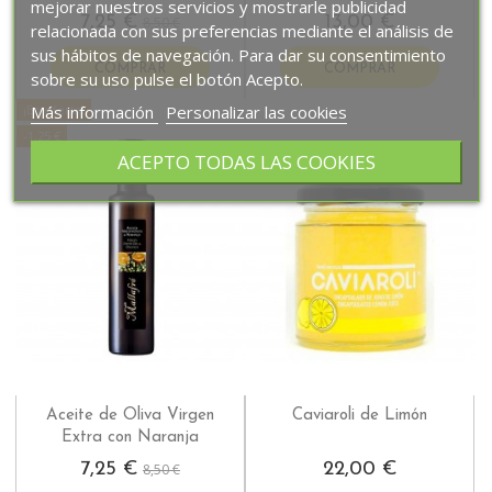
mejorar nuestros servicios y mostrarle publicidad
7,25 €
13,00 €
8,50 €
relacionada con sus preferencias mediante el análisis de
sus hábitos de navegación. Para dar su consentimiento
COMPRAR
COMPRAR
sobre su uso pulse el botón Acepto.
Más información
Personalizar las cookies
¡En oferta!
-1,25 €
ACEPTO TODAS LAS COOKIES
Aceite de Oliva Virgen
Caviaroli de Limón
Extra con Naranja
7,25 €
22,00 €
8,50 €