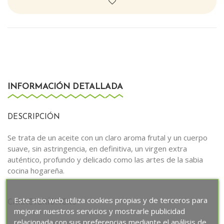
INFORMACIÓN DETALLADA
DESCRIPCIÓN
Se trata de un aceite con un claro aroma frutal y un cuerpo
suave, sin astringencia, en definitiva, un virgen extra
auténtico, profundo y delicado como las artes de la sabia
cocina hogareña.
Este sitio web utiliza cookies propias y de terceros para
CARACTERÍSTICAS
mejorar nuestros servicios y mostrarle publicidad
relacionada con sus preferencias mediante el análisis de