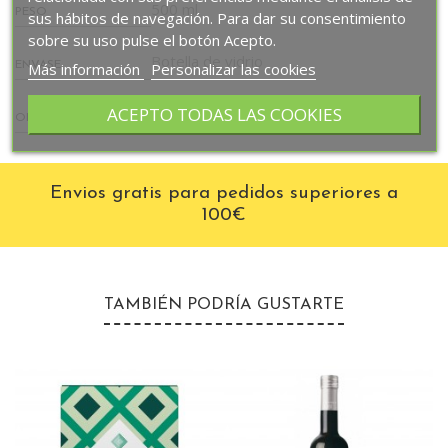
500 ml.
PESO
sus hábitos de navegación. Para dar su consentimiento
sobre su uso pulse el botón Acepto.
Botella de vidrio
Más información
Personalizar las cookies
ENVASE
ACEPTO TODAS LAS COOKIES
España
ORIGEN
Envios gratis para pedidos superiores a
100€
TAMBIÉN PODRÍA GUSTARTE