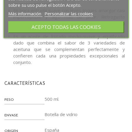
en menor intensidad.
sobre su uso pulse el botón Acepto.
En boca entrada suave con leves toques amargor casi
Más información
Personalizar las cookies
imperceptible y algo más de picor. Retrogusto
agradable con persistencia del sabor frutado de la
ACEPTO TODAS LAS COOKIES
aceituna y vagos recuerdos del picor.
Es un aceite de frutado medio-suave y equilibrado
dado que combina el sabor de 3 variedades de
aceituna que se complementan perfectamente y
confieren cada una propiedades excepcionales al
conjunto.
CARACTERÍSTICAS
500 ml.
PESO
Botella de vidrio
ENVASE
España
ORIGEN