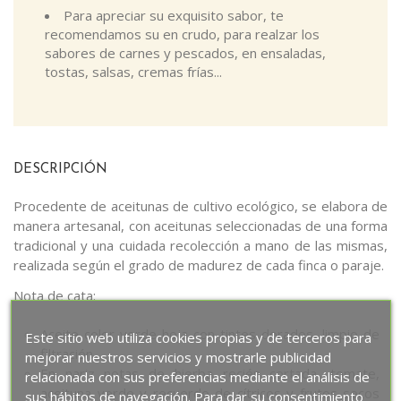
Para apreciar su exquisito sabor, te
recomendamos su en crudo, para realzar los
sabores de carnes y pescados, en ensaladas,
tostas, salsas, cremas frías...
DESCRIPCIÓN
Procedente de aceitunas de cultivo ecológico, se elabora de
manera artesanal, con aceitunas seleccionadas de una forma
tradicional y una cuidada recolección a mano de las mismas,
realizada según el grado de madurez de cada finca o paraje.
Nota de cata:
Aceite color verde hoja con tintes dorados, limpio de
Este sitio web utiliza cookies propias y de terceros para
filtración.
mejorar nuestros servicios y mostrarle publicidad
En nariz notas de hierba recién cortada, tomate,
relacionada con sus preferencias mediante el análisis de
aceituna verde y recuerdo de cítricos y frutos secos
sus hábitos de navegación. Para dar su consentimiento