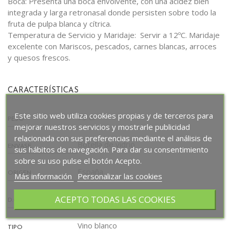
Boca: Presenta una boca envolvente, con una acidez bien
integrada y larga retronasal donde persisten sobre todo la
fruta de pulpa blanca y cítrica.
Temperatura de Servicio y Maridaje: Servir a 12ºC. Maridaje
excelente con Mariscos, pescados, carnes blancas, arroces
y quesos frescos.
CARACTERÍSTICAS
Este sitio web utiliza cookies propias y de terceros para
75 cl.
PESO
mejorar nuestros servicios y mostrarle publicidad
relacionada con sus preferencias mediante el análisis de
Botella de vidrio
ENVASE
sus hábitos de navegación. Para dar su consentimiento
sobre su uso pulse el botón Acepto.
España
ORIGEN
Más información
Personalizar las cookies
Rias Baixas
ACEPTO TODAS LAS COOKIES
D.O.
Vino blanco
TIPO