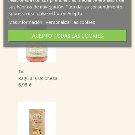
8,90 €
sus hábitos de navegación. Para dar su consentimiento
sobre su uso pulse el botón Acepto.
Más información
Personalizar las cookies
ACEPTO TODAS LAS COOKIES
1x
Ragú a la Boloñesa
5,95 €