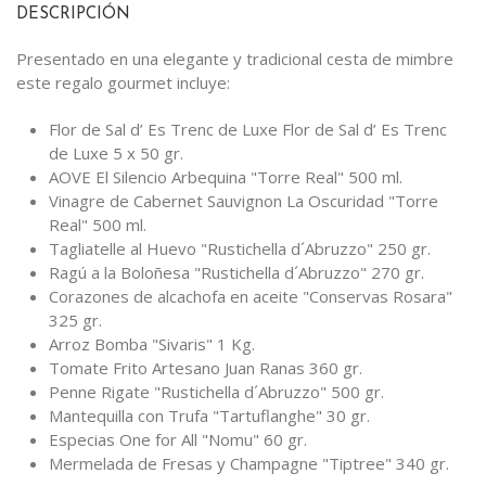
DESCRIPCIÓN
Presentado en una elegante y tradicional cesta de mimbre
este regalo gourmet incluye:
Flor de Sal d’ Es Trenc de Luxe Flor de Sal d’ Es Trenc
de Luxe 5 x 50 gr.
AOVE El Silencio Arbequina "Torre Real" 500 ml.
Vinagre de Cabernet Sauvignon La Oscuridad "Torre
Real" 500 ml.
Tagliatelle al Huevo "Rustichella d´Abruzzo" 250 gr.
Ragú a la Boloñesa "Rustichella d´Abruzzo" 270 gr.
Corazones de alcachofa en aceite "Conservas Rosara"
325 gr.
Arroz Bomba "Sivaris" 1 Kg.
Tomate Frito Artesano Juan Ranas 360 gr.
Penne Rigate "Rustichella d´Abruzzo" 500 gr.
Mantequilla con Trufa "Tartuflanghe" 30 gr.
Especias One for All "Nomu" 60 gr.
Mermelada de Fresas y Champagne "Tiptree" 340 gr.