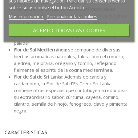
sus hábitos de navegación. Para dar su consentimiento
suave sabor picante de la pimienta negra de Sarawak.
sobre su uso pulse el botón Acepto.
Flor de Sal con Olivas:
contiene auténticas olivas
negras de Kalamata, consideradas entre las mejores
Más información
Personalizar las cookies
del mundo, que tras ser tostadas, molidas y
entremezcladas con la Flor de Sal, consiguen aportar
ACEPTO TODAS LAS COOKIES
un aroma noble e intenso, realmente delicioso al
paladar.
Flor de Sal Mediterránea:
se compone de diversas
hierbas aromáticas naturales, tales como el romero,
ajedrea, mejorana, orégano y tomillo, reflejando
fielmente el espíritu de la cocina mediterránea.
Flor de Sal de Sri Lanka:
Además de canela y
cardamomo, la Flor de Sal d’Es Trenc Sri Lanka,
contiene otras especias que contribuyen a redondear
su extraordinario sabor: cúrcuma, cayena, comino,
cilantro, semilla de hinojo, fenogreco, clavo y pimienta
negra.
CARACTERÍSTICAS