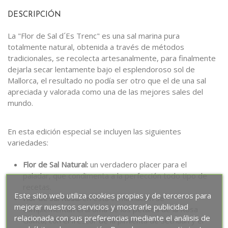
DESCRIPCIÓN
La "Flor de Sal d´Es Trenc" es una sal marina pura
totalmente natural, obtenida a través de métodos
tradicionales, se recolecta artesanalmente, para finalmente
dejarla secar lentamente bajo el esplendoroso sol de
Mallorca, el resultado no podía ser otro que el de una sal
apreciada y valorada como una de las mejores sales del
mundo.
En esta edición especial se incluyen las siguientes
variedades:
Flor de Sal Natural:
un verdadero placer para el
paladar, que condimenta a la perfección todo tipo de
recetas.
Este sitio web utiliza cookies propias y de terceros para
Flor de Sal Rosa:
en esta combinación se
mejorar nuestros servicios y mostrarle publicidad
complementan el aroma de los pétalos de la Rosa
relacionada con sus preferencias mediante el análisis de
Gallica, con el frescor de la pimienta de Sechuán y el