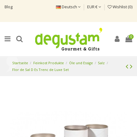
Blog
Deutsch
EUR €
Wishlist (
0
)
0
Startseite
Feinkost Produkte
Öle und Essige
Salz
Flor de Sal D Es Trenc de Luxe Set