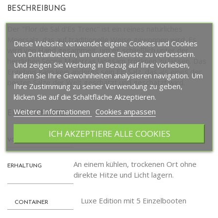
BESCHREIBUNG
Der "Flor de Sal d'Es Trenc" ist ein reines natürliches
Meersalz, das auf traditionelle Weise gewonnen wird. Es
Diese Website verwendet eigene Cookies und Cookies
wird von Hand gesammelt, um es schließlich unter der
von Drittanbietern, um unsere Dienste zu verbessern.
herrlichen Sonne Mallorcas langsam trocknen zu lassen. Das
Und zeigen Sie Werbung in Bezug auf Ihre Vorlieben,
Ergebnis kann kein anderes sein Ein Salz, das als eines der
indem Sie Ihre Gewohnheiten analysieren navigation. Um
besten Salze der Welt geschätzt und geschätzt wird.
Ihre Zustimmung zu seiner Verwendung zu geben,
klicken Sie auf die Schaltfläche Akzeptieren.
Weitere Informationen
Cookies anpassen
EIGENSCHAFTEN
ICH AKZEPTIERE ALLE COOKIES
5 x 50 gr.
VOLUMEN
An einem kühlen, trockenen Ort ohne
ERHALTUNG
direkte Hitze und Licht lagern.
Luxe Edition mit 5 Einzelbooten
CONTAINER