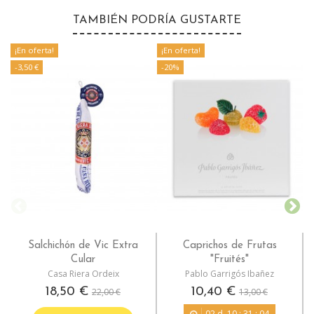
TAMBIÉN PODRÍA GUSTARTE
¡En oferta!
¡En oferta!
-3,50 €
-20%
Salchichón de Vic Extra
Caprichos de Frutas
Cular
"Fruités"
Casa Riera Ordeix
Pablo Garrigós Ibañez
18,50 €
10,40 €
22,00 €
13,00 €
02
d.
10
:
31
:
04