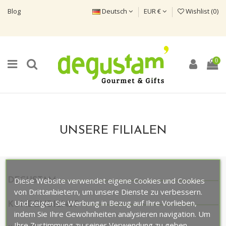
Blog
Deutsch
EUR €
Wishlist (
0
)
0
UNSERE FILIALEN
Diese Website verwendet eigene Cookies und Cookies
DEGUSTAM
von Drittanbietern, um unsere Dienste zu verbessern.
Und zeigen Sie Werbung in Bezug auf Ihre Vorlieben,
KUNDENDIENST
indem Sie Ihre Gewohnheiten analysieren navigation. Um
Ihre Zustimmung zu seiner Verwendung zu geben,