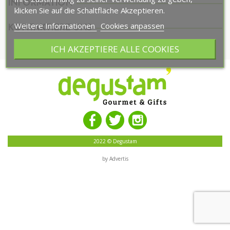
INFORMATION
klicken Sie auf die Schaltfläche Akzeptieren.
Weitere Informationen
Cookies anpassen
KONTAKTIERE UNS
ICH AKZEPTIERE ALLE COOKIES
2022 © Degustam
by Advertis