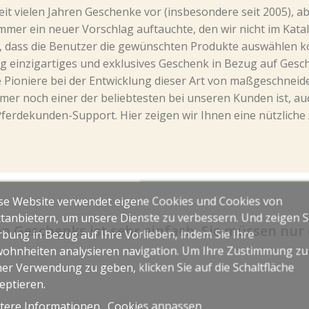
t vielen Jahren Geschenke vor (insbesondere seit 2005), aber
mmer ein neuer Vorschlag auftauchte, den wir nicht im Kata
d, dass die Benutzer die gewünschten Produkte auswählen k
lig einzigartiges und exklusives Geschenk in Bezug auf Ges
ie Pioniere bei der Entwicklung dieser Art von maßgeschneid
mer noch einer der beliebtesten bei unseren Kunden ist, au
Pferdekunden-Support. Hier zeigen wir Ihnen eine nützliche
se Website verwendet eigene Cookies und Cookies von
ttanbietern, um unsere Dienste zu verbessern. Und zeigen S
en Geschenks ist sehr einfach, Sie müssen nur 
bung in Bezug auf Ihre Vorlieben, indem Sie Ihre
ohnheiten analysieren navigation. Um Ihre Zustimmung zu
ner Verwendung zu geben, klicken Sie auf die Schaltfläche
eptieren.
tere Informationen
Cookies anpassen