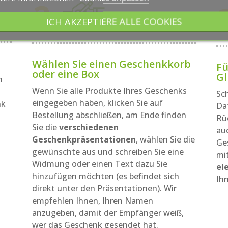
ICH AKZEPTIERE ALLE COOKIES
Wählen Sie einen Geschenkkorb
Fü
oder eine Box
Gl
n
Wenn Sie alle Produkte Ihres Geschenks
Sc
eingegeben haben, klicken Sie auf
nk
Dat
Bestellung abschließen, am Ende finden
Rü
Sie die
verschiedenen
au
Geschenkpräsentationen
, wählen Sie die
Ge
gewünschte aus und schreiben Sie eine
mit
Widmung oder einen Text dazu Sie
el
hinzufügen möchten (es befindet sich
Ih
direkt unter den Präsentationen). Wir
empfehlen Ihnen, Ihren Namen
anzugeben, damit der Empfänger weiß,
wer das Geschenk gesendet hat.