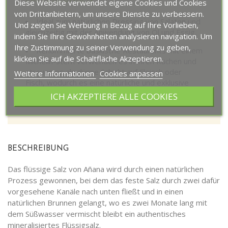
EMPFEHLUNGEN
Diese Website verwendet eigene Cookies und Cookies
von Drittanbietern, um unsere Dienste zu verbessern.
Ideal zum natürlichen Dressing von Salaten und
Und zeigen Sie Werbung in Bezug auf Ihre Vorlieben,
gleichzeitig mit der Anwendung von Öl und Essig.
indem Sie Ihre Gewohnheiten analysieren navigation. Um
Ihre Zustimmung zu seiner Verwendung zu geben,
Renommierte baskische Restaurants mit einem
klicken Sie auf die Schaltfläche Akzeptieren.
Michelin-Stern verwenden es in ihren Küchen und
streuen es als dünne Schicht auf Fleisch oder
Weitere Informationen
Cookies anpassen
Fisch, wodurch es eine natürliche und exklusive
Essenz erhält.
ICH AKZEPTIERE ALLE COOKIES
BESCHREIBUNG
Das flüssige Salz von Añana wird durch einen natürlichen
Prozess gewonnen, bei dem das feste Salz durch zwei dafür
vorgesehene Kanäle nach unten fließt und in einen
natürlichen Brunnen gelangt, wo es zwei Monate lang mit
dem Süßwasser vermischt bleibt ein authentisches
mineralisiertes Flüssigsalz.