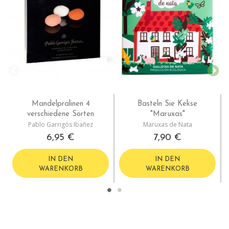
Mandelpralinen 4
Basteln Sie Kekse
verschiedene Sorten
"Maruxas"
Pablo Garrigós Ibañez
Maruxas de Nata
6,95 €
7,90 €
IN DEN
IN DEN
WARENKORB
WARENKORB