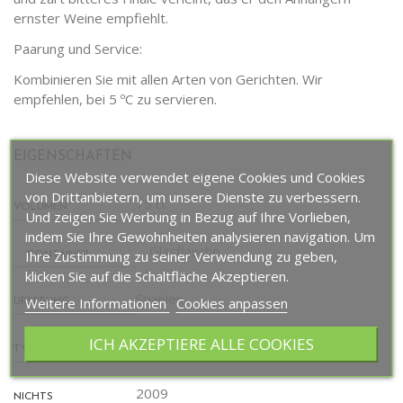
ernster Weine empfiehlt.
Paarung und Service:
Kombinieren Sie mit allen Arten von Gerichten. Wir
empfehlen, bei 5 ºC zu servieren.
EIGENSCHAFTEN
Diese Website verwendet eigene Cookies und Cookies
von Drittanbietern, um unsere Dienste zu verbessern.
75 cl.
VOLUMEN
Und zeigen Sie Werbung in Bezug auf Ihre Vorlieben,
indem Sie Ihre Gewohnheiten analysieren navigation. Um
Glasflasche
Ihre Zustimmung zu seiner Verwendung zu geben,
CONTAINER
klicken Sie auf die Schaltfläche Akzeptieren.
Spanien
Weitere Informationen
Cookies anpassen
URSPRUNG
ICH AKZEPTIERE ALLE COOKIES
Sekt
TYP
2009
NICHTS