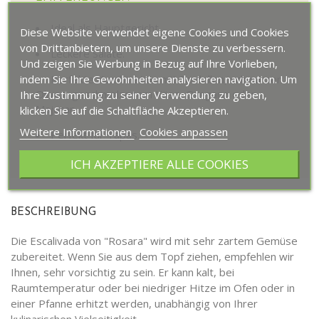
Ideal als Hauptgericht.
Diese Website verwendet eigene Cookies und Cookies
von Drittanbietern, um unsere Dienste zu verbessern.
Leckere Salate.
Und zeigen Sie Werbung in Bezug auf Ihre Vorlieben,
Perfekte Kombination mit Sardellen, schwarzen
indem Sie Ihre Gewohnheiten analysieren navigation. Um
Oliven, geschmolzenem Käse, Oregano oder
Ihre Zustimmung zu seiner Verwendung zu geben,
Majoran.
klicken Sie auf die Schaltfläche Akzeptieren.
Weitere Informationen
Cookies anpassen
Perfekt für Tapas.
ICH AKZEPTIERE ALLE COOKIES
BESCHREIBUNG
Die Escalivada von "Rosara" wird mit sehr zartem Gemüse
zubereitet. Wenn Sie aus dem Topf ziehen, empfehlen wir
Ihnen, sehr vorsichtig zu sein. Er kann kalt, bei
Raumtemperatur oder bei niedriger Hitze im Ofen oder in
einer Pfanne erhitzt werden, unabhängig von Ihrer