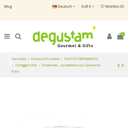
Blog
Deutsch
EUR €
Wishlist (
0
)
0
Startseite
Feinkost Produkte
PLATOS PREPARADOS
Fertiggerichte
Escalivada - Spzialitaten aus Spanische
Kche