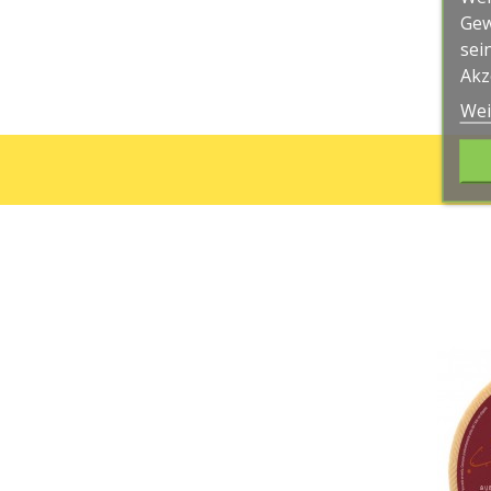
Gew
sei
Akz
Wei