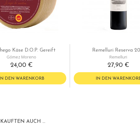
ego Käse D.O.P. Gereift
Remelluri Reserva 20
Gómez Moreno
Remelluri
24,00 €
27,90 €
IN DEN WARENKORB
IN DEN WARENKOR
KAUFTEN AUCH ...