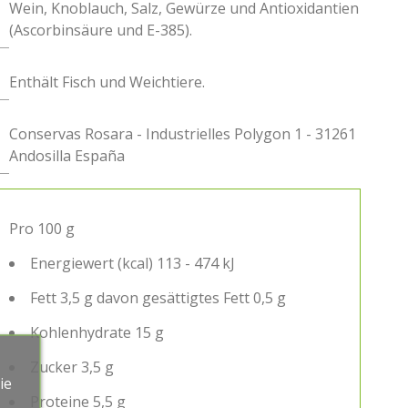
Wein, Knoblauch, Salz, Gewürze und Antioxidantien
(Ascorbinsäure und E-385).
Enthält Fisch und Weichtiere.
Conservas Rosara - Industrielles Polygon 1 - 31261
Andosilla España
Pro 100 g
Energiewert (kcal) 113 - 474 kJ
Fett 3,5 g davon gesättigtes Fett 0,5 g
Kohlenhydrate 15 g
Zucker 3,5 g
ie
Proteine ​​5,5 g