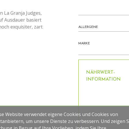
en La Granja Judges,
uf Ausdauer basiert
noch exquisiter, zart
ALLERGENE
MARKE
NÄHRWERT-
INFORMATION
se Website verwendet eigene Cookies und Cookies von
ttanbietern, um unsere Dienste zu verbessern. Und zeigen S
bung in Bezug auf Ihre Vorlieben, indem Sie Ihre