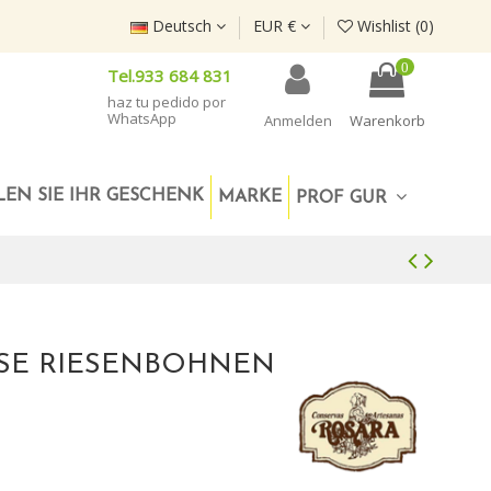
Deutsch
EUR €
Wishlist (
0
)
0
Tel.933 684 831
haz tu pedido por
WhatsApp
Anmelden
Warenkorb
EN SIE IHR GESCHENK
MARKE
PROF GUR
SSE RIESENBOHNEN