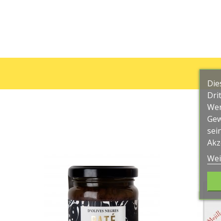
Die
Dri
Wer
Gew
sei
Akz
Wei