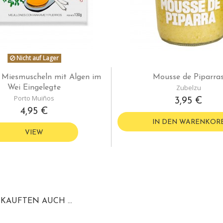
Nicht auf Lager
 Miesmuscheln mit Algen im
Mousse de Piparra
Zubelzu
Wei Eingelegte
Porto Muiños
3,95 €
4,95 €
IN DEN WARENKOR
VIEW
KAUFTEN AUCH ...