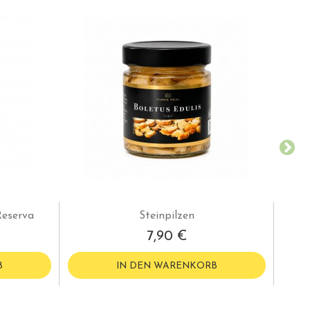
Reserva
Steinpilzen
7,90 €
B
IN DEN WARENKORB