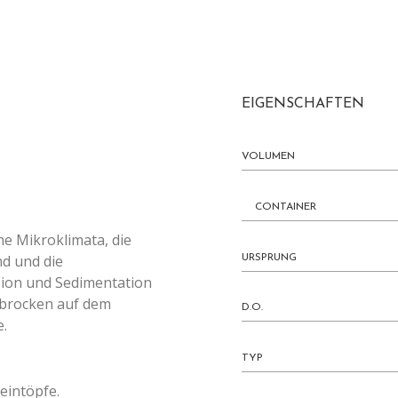
EIGENSCHAFTEN
VOLUMEN
CONTAINER
ne Mikroklimata, die
d und die
URSPRUNG
ion und Sedimentation
lsbrocken auf dem
D.O.
e.
TYP
teintöpfe.