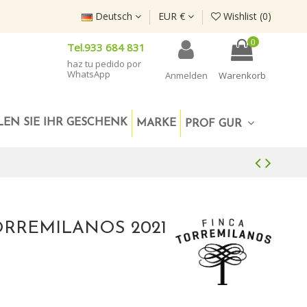
Deutsch
EUR €
Wishlist (
0
)
0
Tel.933 684 831
haz tu pedido por
WhatsApp
Anmelden
Warenkorb
EN SIE IHR GESCHENK
MARKE
PROF GUR
ORREMILANOS 2021