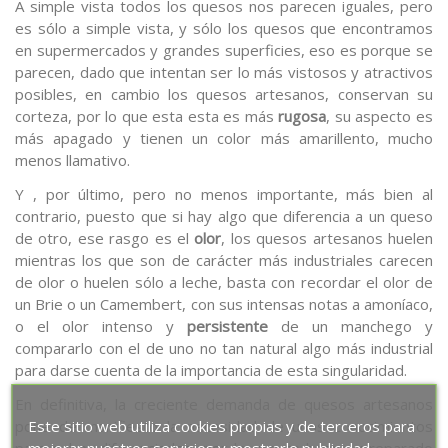
A simple vista todos los quesos nos parecen iguales, pero
es sólo a simple vista, y sólo los quesos que encontramos
en supermercados y grandes superficies, eso es porque se
parecen, dado que intentan ser lo más vistosos y atractivos
posibles, en cambio los quesos artesanos, conservan su
corteza, por lo que esta esta es más
rugosa
, su aspecto es
más apagado y tienen un color más amarillento, mucho
menos llamativo.
Y , por último, pero no menos importante, más bien al
contrario, puesto que si hay algo que diferencia a un queso
de otro, ese rasgo es el
olor
, los quesos artesanos huelen
mientras los que son de carácter más industriales carecen
de olor o huelen sólo a leche, basta con recordar el olor de
un Brie o un Camembert, con sus intensas notas a amoníaco,
o el olor intenso y
persistente
de un manchego y
compararlo con el de uno no tan natural algo más industrial
para darse cuenta de la importancia de esta singularidad.
En definitiva, la creciente demanda de quesos artesanos
pone de manifiesto la necesidad de unos conocimientos
Este sitio web utiliza cookies propias y de terceros para
para saber diferenciarlos, por lo que te hemos preparado