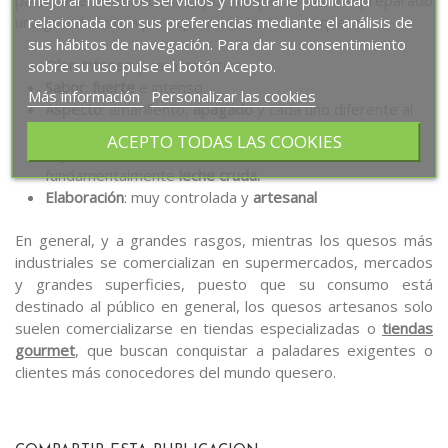
mejorar nuestros servicios y mostrarle publicidad
una guía definitiva para que no te la den con queso:
relacionada con sus preferencias mediante el análisis de
sus hábitos de navegación. Para dar su consentimiento
Olor
:
intenso
y característico
sobre su uso pulse el botón Acepto.
Sabor
:
fuerte
e intenso
Más información
Personalizar las cookies
Aspecto
: amarillento,
apagado
y cada uno diferente al
otro
ACEPTO TODAS LAS COOKIES
Ingredientes
: materias primas de calidad,
fundamentalmente
leche cruda.
Elaboración
: muy controlada y
artesanal
En general, y a grandes rasgos, mientras los quesos más
industriales se comercializan en supermercados, mercados
y grandes superficies, puesto que su consumo está
destinado al público en general, los quesos artesanos solo
suelen comercializarse en tiendas especializadas o
tiendas
gourmet
, que buscan conquistar a paladares exigentes o
clientes más conocedores del mundo quesero.