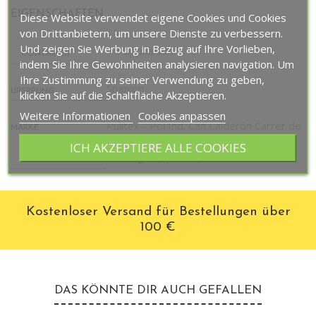
EIGENSCHAFTEN
Diese Website verwendet eigene Cookies und Cookies
von Drittanbietern, um unsere Dienste zu verbessern.
Und zeigen Sie Werbung in Bezug auf Ihre Vorlieben,
Pappkarton
CONTAINER
indem Sie Ihre Gewohnheiten analysieren navigation. Um
Ihre Zustimmung zu seiner Verwendung zu geben,
Spanien
URSPRUNG
klicken Sie auf die Schaltfläche Akzeptieren.
Weitere Informationen
Cookies anpassen
Pulltex - Pol Ind. Can Calderón Carrer de
MARKE
Múrcia 33-A - 08830 Sant Boi de
ICH AKZEPTIERE ALLE COOKIES
Llobregat (Spanien)
Kostenloser Versand für Bestellungen über
100 €
DAS KÖNNTE DIR AUCH GEFALLEN