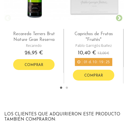
Recaredo Terrers Brut
Caprichos de Frutas
Nature Gran Reserva
"Fruités"
Recaredo
Pablo Garrigós Ibañez
26,95 €
10,40 €
13,00 €
01
d.
10
:
19
:
24
COMPRAR
COMPRAR
LOS CLIENTES QUE ADQUIRIERON ESTE PRODUCTO
TAMBIÉN COMPRARON: