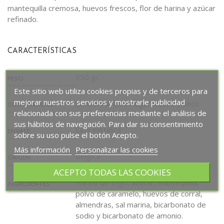
mantequilla cremosa, huevos frescos, flor de harina y azúcar
refinado.
CARACTERÍSTICAS
350 gr.
PESO
Este sitio web utiliza cookies propias y de terceros para
mejorar nuestros servicios y mostrarle publicidad
Conservar en un lugar fresco y seco.
CONSERVACIÓN
relacionada con sus preferencias mediante el análisis de
sus hábitos de navegación. Para dar su consentimiento
Lata metálica
ENVASE
sobre su uso pulse el botón Acepto.
Más información
Personalizar las cookies
Bélgica
ORIGEN
ACEPTO TODAS LAS COOKIES
Harina de trigo, azúcar, mantequilla,
INGREDIENTES
polvo de caramelo, huevos de corral,
almendras, sal marina, bicarbonato de
sodio y bicarbonato de amonio.