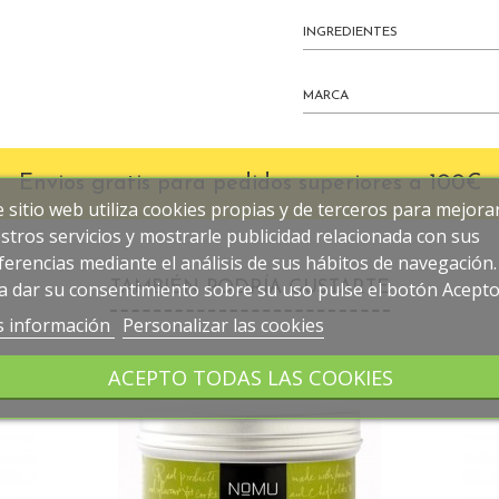
INGREDIENTES
MARCA
Envios gratis para pedidos superiores a 100€
e sitio web utiliza cookies propias y de terceros para mejora
stros servicios y mostrarle publicidad relacionada con sus
ferencias mediante el análisis de sus hábitos de navegación.
a dar su consentimiento sobre su uso pulse el botón Acepto
TAMBIÉN PODRÍA GUSTARTE
 información
Personalizar las cookies
ACEPTO TODAS LAS COOKIES