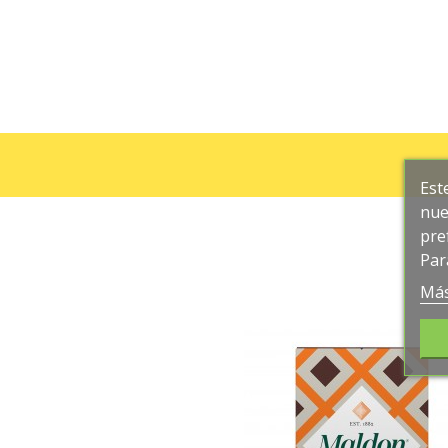
Est
nue
pre
Par
Más