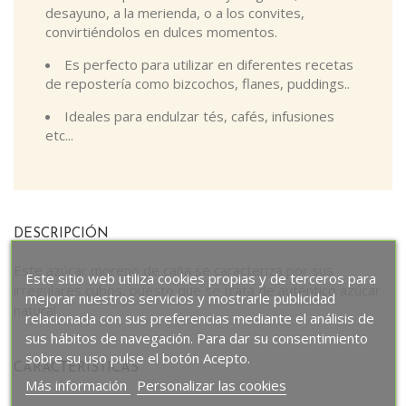
desayuno, a la merienda, o a los convites,
convirtiéndolos en dulces momentos.
Es perfecto para utilizar en diferentes recetas
de repostería como bizcochos, flanes, puddings..
Ideales para endulzar tés, cafés, infusiones
etc...
DESCRIPCIÓN
Este azúcar moreno de caña se caracteriza por sus
Este sitio web utiliza cookies propias y de terceros para
irregulares cubos, puesto que se trata de auténtico azúcar
mejorar nuestros servicios y mostrarle publicidad
natural.
relacionada con sus preferencias mediante el análisis de
sus hábitos de navegación. Para dar su consentimiento
sobre su uso pulse el botón Acepto.
CARACTERÍSTICAS
Más información
Personalizar las cookies