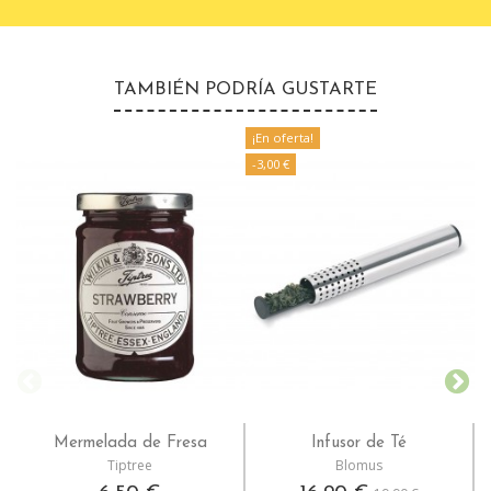
TAMBIÉN PODRÍA GUSTARTE
¡En oferta!
¡
-3,00 €
-
Mermelada de Fresa
Infusor de Té
Tiptree
Blomus