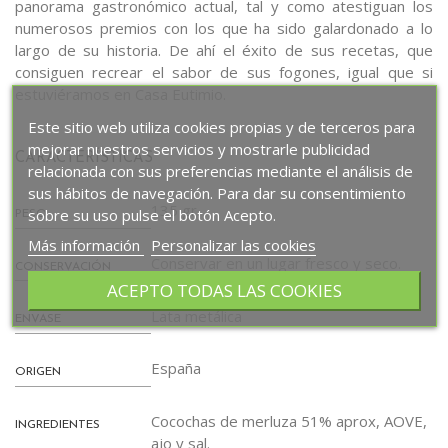
panorama gastronómico actual, tal y como atestiguan los
numerosos premios con los que ha sido galardonado a lo
largo de su historia. De ahí el éxito de sus recetas, que
consiguen recrear el sabor de sus fogones, igual que si
estuviéramos en Casa Eutimio.
Este sitio web utiliza cookies propias y de terceros para
mejorar nuestros servicios y mostrarle publicidad
CARACTERÍSTICAS
relacionada con sus preferencias mediante el análisis de
sus hábitos de navegación. Para dar su consentimiento
135 gr.
sobre su uso pulse el botón Acepto.
PESO
Más información
Personalizar las cookies
Conservar en un lugar fresco y seco.
CONSERVACIÓN
ACEPTO TODAS LAS COOKIES
Lata metálica
ENVASE
España
ORIGEN
Cocochas de merluza 51% aprox, AOVE,
INGREDIENTES
ajo y sal.