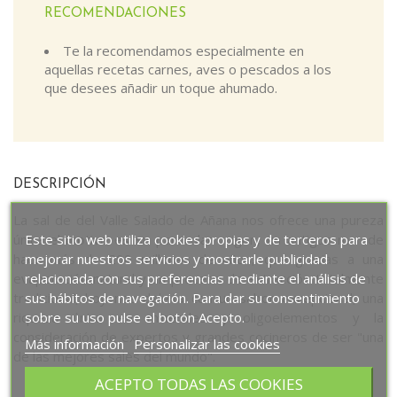
RECOMENDACIONES
Te la recomendamos especialmente en
aquellas recetas carnes, aves o pescados a los
que desees añadir un toque ahumado.
DESCRIPCIÓN
La sal de del Valle Salado de Añana nos ofrece una pureza
Este sitio web utiliza cookies propias y de terceros para
única el motivo es su particular origen, un antiguo mar de
mejorar nuestros servicios y mostrarle publicidad
hace más de 200 millones de años, qué gracias a una
relacionada con sus preferencias mediante el análisis de
evaporación natural y un proceso de extracción totalmente
sus hábitos de navegación. Para dar su consentimiento
tradicional, hoy nos deleita con un sabor excepcional, una
sobre su uso pulse el botón Acepto.
riqueza única en minerales y oligoelementos y la
consideración de expertos y grandes cocineros de ser "una
Más información
Personalizar las cookies
de las mejores sales del mundo".
ACEPTO TODAS LAS COOKIES