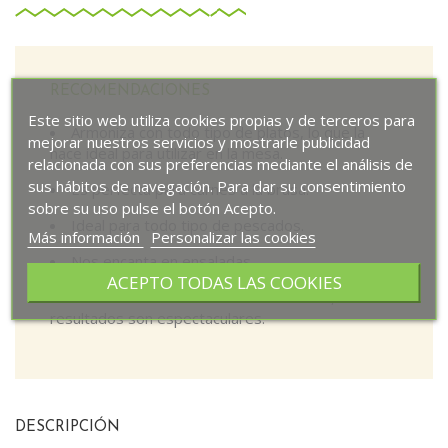
RECOMENDACIONES
Este sitio web utiliza cookies propias y de terceros para
Armoniza con todo tipo de platos, lo que la
mejorar nuestros servicios y mostrarle publicidad
hace ideal para utilizar en la mesa.
relacionada con sus preferencias mediante el análisis de
sus hábitos de navegación. Para dar su consentimiento
Es perfecta para carnes a la brasa.
sobre su uso pulse el botón Acepto.
Ideal para todo tipo de pescados.
Más información
Personalizar las cookies
Nos encanta en ensaladas.
ACEPTO TODAS LAS COOKIES
Prueba a utilizarla al final de la cocción, sus
resultados son espectaculares.
DESCRIPCIÓN