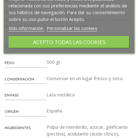
DESCRIPCIÓN
relacionada con sus preferencias mediante el análisis de
sus hábitos de navegación. Para dar su consentimiento
Su presentación en lata es ideal para el uso diario dado que
sobre su uso pulse el botón Acepto.
contiene dos tarrinas de plástico de 250 gramos cada una y
de este modo se conservan perfectamente.
Más información
Personalizar las cookies
ACEPTO TODAS LAS COOKIES
CARACTERÍSTICAS
500 gr.
PESO
Conservar en un lugar fresco y seco.
CONSERVACIÓN
Lata metálica
ENVASE
España
ORIGEN
Pulpa de membrillo, azúcar, gelificante
INGREDIENTES
(pectina), acidulante (ácido cítrico),