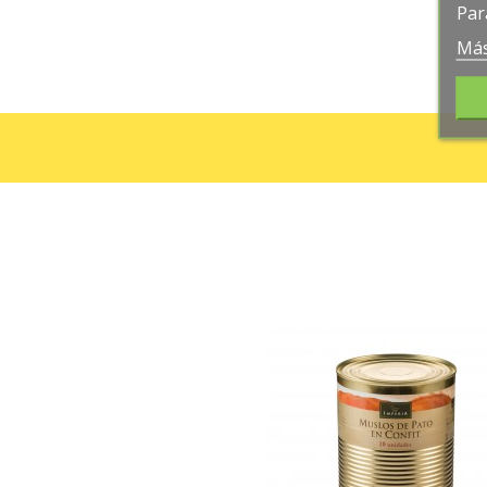
Par
Más