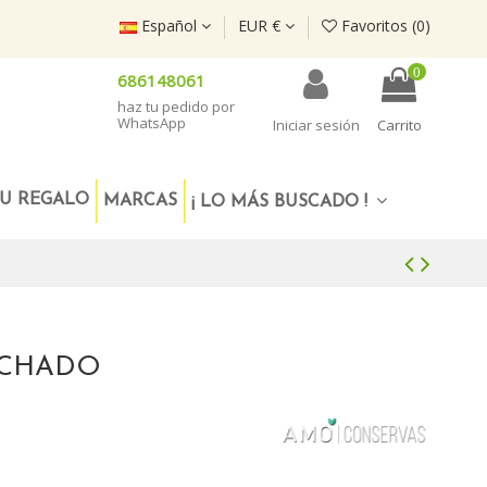
Español
EUR €
Favoritos (
0
)
0
686148061
haz tu pedido por
WhatsApp
Iniciar sesión
Carrito
U REGALO
MARCAS
¡ LO MÁS BUSCADO !
ECHADO