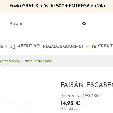
Envío GRATIS más de 50€ + ENTREGA en 24h
APERITIVO
CREA T
OS
REGALOS GOURMET
s preparados
Faisán Escabechado
FAISÁN ESCAB
Referencia
DES01367
14,95 €
IVA incluido