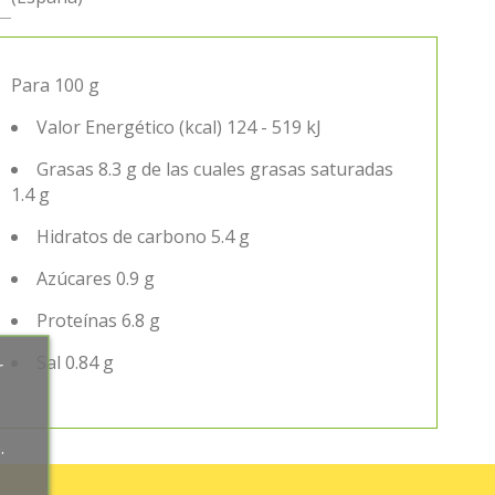
Para 100 g
Valor Energético (kcal) 124 - 519 kJ
Grasas 8.3 g de las cuales grasas saturadas
1.4 g
Hidratos de carbono 5.4 g
Azúcares 0.9 g
Proteínas 6.8 g
Sal 0.84 g
r
.