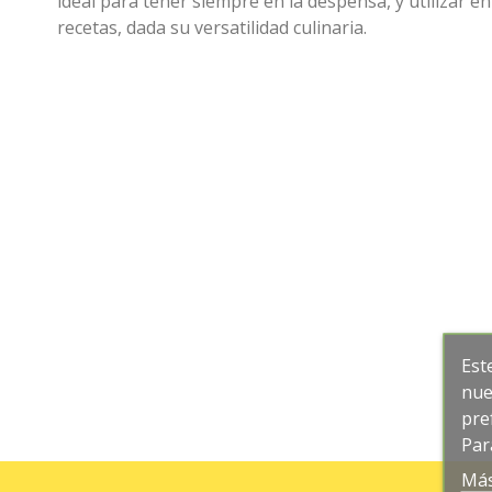
ideal para tener siempre en la despensa, y utilizar e
recetas, dada su versatilidad culinaria.
Est
nue
pre
Par
Más