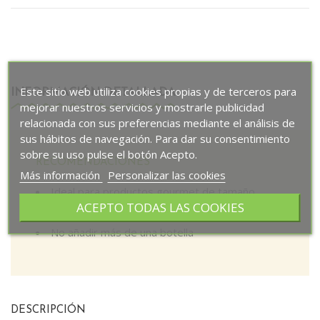
Este sitio web utiliza cookies propias y de terceros para
INFORMACIÓN DETALLADA
mejorar nuestros servicios y mostrarle publicidad
relacionada con sus preferencias mediante el análisis de
sus hábitos de navegación. Para dar su consentimiento
sobre su uso pulse el botón Acepto.
RECOMENDACIONES
Más información
Personalizar las cookies
Ideal para productos gourmet de tamaño
ACEPTO TODAS LAS COOKIES
pequeño o mediano
No añadir más de una botella
DESCRIPCIÓN