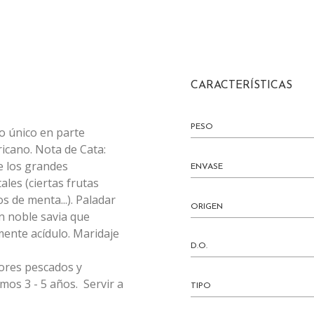
CARACTERÍSTICAS
PESO
o único en parte
icano. Nota de Cata:
e los grandes
ENVASE
les (ciertas frutas
s de menta...). Paladar
ORIGEN
n noble savia que
mente acídulo. Maridaje
D.O.
jores pescados y
mos 3 - 5 años. Servir a
TIPO