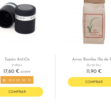
Tapón AntiOx
Arroz Bomba Illa de 
Pulltex
Illa de Riu
17,60 €
11,90 €
22,00 €
03
d.
20
:
30
:
12
COMPRAR
COMPRAR