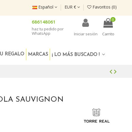
Español
EUR €
Favoritos (
0
)
0
686148061
haz tu pedido por
WhatsApp
Iniciar sesión
Carrito
U REGALO
MARCAS
¡ LO MÁS BUSCADO !
OLA SAUVIGNON