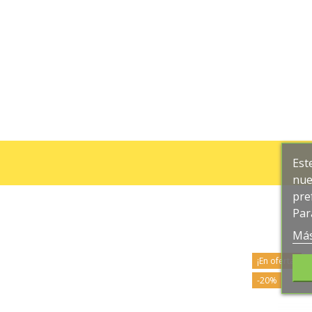
Est
nue
pre
Par
Más
¡En oferta!
-20%