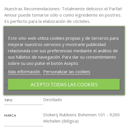
Nuestras Recomendaciones: Totalmente delicioso el Parfait
Amour puede tomarse sólo o como ingrediente en postres.
Es perfecto para la elaboración de cócteles.
Este sitio web utiliza cookies propias y de terceros para
CARACTERÍSTICAS
mejorar nuestros servicios y mostrarle publicidad
relacionada con sus preferencias mediante el análisis de
35 cl.
PESO
sus hábitos de navegación. Para dar su consentimiento
sobre su uso pulse el botón Acepto.
Botella de vidrio
Más información
Personalizar las cookies
ENVASE
ACEPTO TODAS LAS COOKIES
Bélgica
ORIGEN
Destilado
TIPO
Stokerij Rubbens Bohemen 101 - 9260
MARCA
Wichelen (Bélgica)