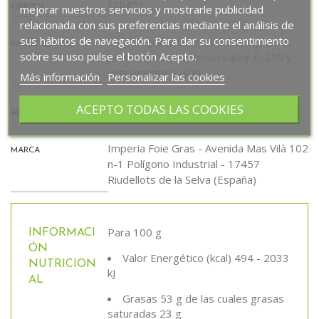
España
mejorar nuestros servicios y mostrarle publicidad
ORIGEN
relacionada con sus preferencias mediante el análisis de
sus hábitos de navegación. Para dar su consentimiento
Hígado graso de pato 98%, agua, sal,
INGREDIENTES
sobre su uso pulse el botón Acepto.
pimienta blanca, conservador E-250 y
antioxidante E-300.
Más información
Personalizar las cookies
ACEPTO TODAS LAS COOKIES
Sin alérgenos.
ALÉRGENOS
Imperia Foie Gras - Avenida Mas Vilà 102
MARCA
n-1 Polígono Industrial - 17457
Riudellots de la Selva (España)
Para 100 g
INFORMACI
ÓN
Valor Energético (kcal) 494 - 2033
NUTRICION
kJ
AL
Grasas 53 g de las cuales grasas
saturadas 23 g