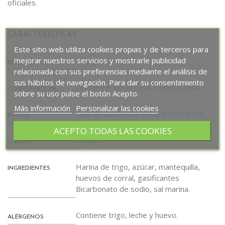
oficiales.
CARACTERÍSTICAS
Este sitio web utiliza cookies propias y de terceros para
mejorar nuestros servicios y mostrarle publicidad
100 gr.
PESO
relacionada con sus preferencias mediante el análisis de
sus hábitos de navegación. Para dar su consentimiento
Conservar en un lugar fresco y seco.
CONSERVACIÓN
sobre su uso pulse el botón Acepto.
Más información
Personalizar las cookies
Caja de cartón con envase hermético
ENVASE
ACEPTO TODAS LAS COOKIES
Bélgica
ORIGEN
Harina de trigo, azúcar, mantequilla,
INGREDIENTES
huevos de corral, gasificantes
Bicarbonato de sodio, sal marina.
Contiene trigo, leche y huevo.
ALÉRGENOS