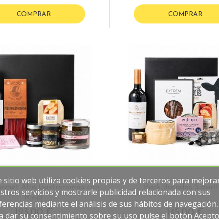
COMPRAR
COMPRAR
e sitio web utiliza cookies propias y de terceros para mejora
rmet Alta Gastronomía con
Pack Bocados Sibarit
stros servicios y mostrarle publicidad relacionada con sus
Rioja
ferencias mediante el análisis de sus hábitos de navegación.
123,00 €
145,00 €
a dar su consentimiento sobre su uso pulse el botón Acepto