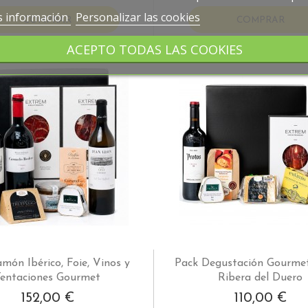
 información
Personalizar las cookies
COMPRAR
COMPRAR
ACEPTO TODAS LAS COOKIES
món Ibérico, Foie, Vinos y
Pack Degustación Gourmet
entaciones Gourmet
Ribera del Duero
152,00 €
110,00 €