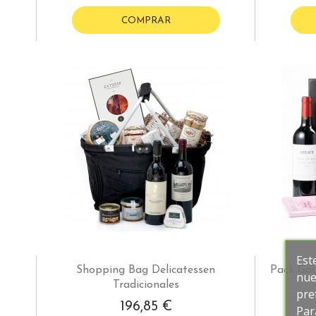
COMPRAR
Est
Shopping Bag Delicatessen
Pack Gou
nue
Tradicionales
pre
196,85 €
Par