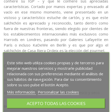
confiere su IGP – y que le confiere sus apreciadas
características. Cortado por manos expertas y envasado al
vacío en ese mismo momento, viene presentado en un
vistoso y característico estuche de cartón, y es que este
salchichón es apreciado y reconocido, tanto dentro como
fuera de nuestras fronteras, siendo elegido por clientes de
los establecimientos internacionales más exclusivos como
Harrods en Londres, pasando por Galeries Lafayette en
París o incluso KaDeWe en Berlín y es que por algo el
salchichón de Casa Riera Ordeix es la elección del gourmet.
Este sitio web utiliza cookies propias y de terceros para
CARACTERÍSTICAS
mejorar nuestros servicios y mostrarle publicidad
relacionada con sus preferencias mediante el análisis de
sus hábitos de navegación. Para dar su consentimiento
80 gr.
PESO
sobre su uso pulse el botón Acepto.
Más información
Personalizar las cookies
Conservar en un lugar fresco y seco.
CONSERVACIÓN
ACEPTO TODAS LAS COOKIES
Envasado al vacío
ENVASE