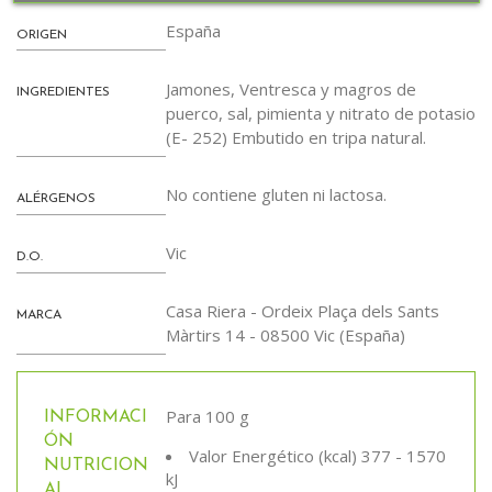
España
ORIGEN
Jamones, Ventresca y magros de
INGREDIENTES
puerco, sal, pimienta y nitrato de potasio
(E- 252) Embutido en tripa natural.
No contiene gluten ni lactosa.
ALÉRGENOS
Vic
D.O.
Casa Riera - Ordeix Plaça dels Sants
MARCA
Màrtirs 14 - 08500 Vic (España)
Para 100 g
INFORMACI
ÓN
Valor Energético (kcal) 377 - 1570
NUTRICION
kJ
AL