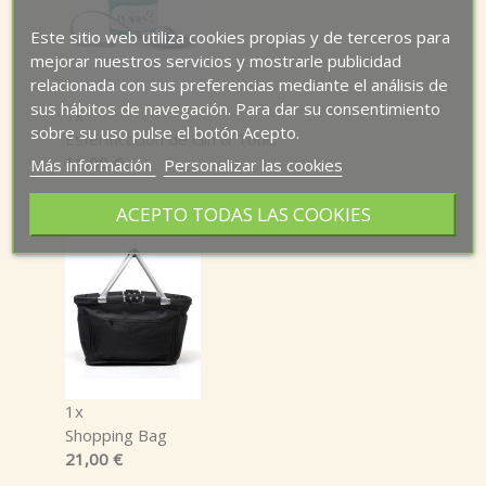
Este sitio web utiliza cookies propias y de terceros para
mejorar nuestros servicios y mostrarle publicidad
relacionada con sus preferencias mediante el análisis de
sus hábitos de navegación. Para dar su consentimiento
1x
sobre su uso pulse el botón Acepto.
Esferificación de Gin & Tonic
11,00 €
Más información
Personalizar las cookies
ACEPTO TODAS LAS COOKIES
1x
Shopping Bag
21,00 €