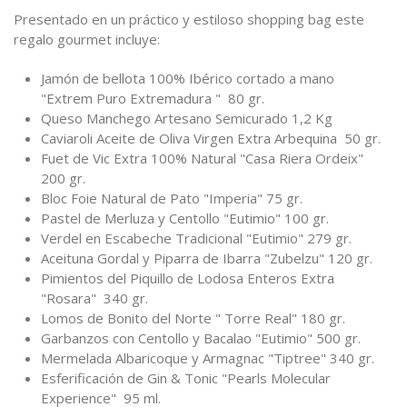
Presentado en un práctico y estiloso shopping bag este
regalo gourmet incluye:
Jamón de bellota 100% Ibérico cortado a mano
"Extrem Puro Extremadura " 80 gr.
Queso Manchego Artesano Semicurado 1,2 Kg
Caviaroli Aceite de Oliva Virgen Extra Arbequina 50 gr.
Fuet de Vic Extra 100% Natural "Casa Riera Ordeix"
200 gr.
Bloc Foie Natural de Pato "Imperia" 75 gr.
Pastel de Merluza y Centollo "Eutimio" 100 gr.
Verdel en Escabeche Tradicional "Eutimio" 279 gr.
Aceituna Gordal y Piparra de Ibarra "Zubelzu" 120 gr.
Pimientos del Piquillo de Lodosa Enteros Extra
"Rosara" 340 gr.
Lomos de Bonito del Norte " Torre Real" 180 gr.
Garbanzos con Centollo y Bacalao "Eutimio" 500 gr.
Mermelada Albaricoque y Armagnac "Tiptree" 340 gr.
Esferificación de Gin & Tonic "Pearls Molecular
Experience" 95 ml.